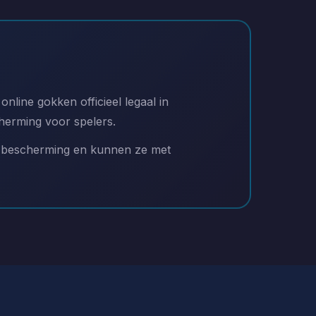
line gokken officieel legaal in
herming voor spelers.
he bescherming en kunnen ze met