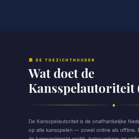
🏛️ DE TOEZICHTHOUDER
Wat doet de
Kansspelautoriteit
♦
De Kansspelautoriteit is de onafhankelijke Ne
op alle kansspelen — zowel online als offline.
de kansspelmarkt eerlijk, betrouwbaar en veilig 