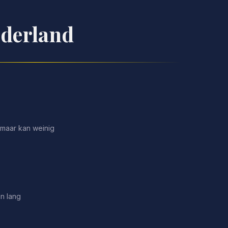
ederland
 maar kan weinig
n lang