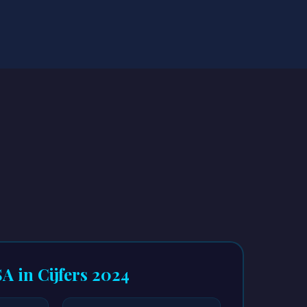
A in Cijfers 2024