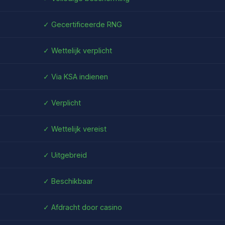
✓ Gecertificeerde RNG
✓ Wettelijk verplicht
✓ Via KSA indienen
✓ Verplicht
✓ Wettelijk vereist
✓ Uitgebreid
✓ Beschikbaar
✓ Afdracht door casino