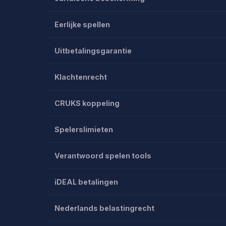
Eerlijke spellen
Uitbetalingsgarantie
Klachtenrecht
CRUKS koppeling
Spelerslimieten
Verantwoord spelen tools
iDEAL betalingen
Nederlands belastingrecht