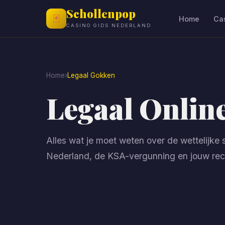
Schollenpop
🃏
Home
Ca
CASINO GIDS NEDERLAND
Home
›
Legaal Gokken
Legaal Onlin
Alles wat je moet weten over de wettelijke 
Nederland, de KSA-vergunning en jouw rech